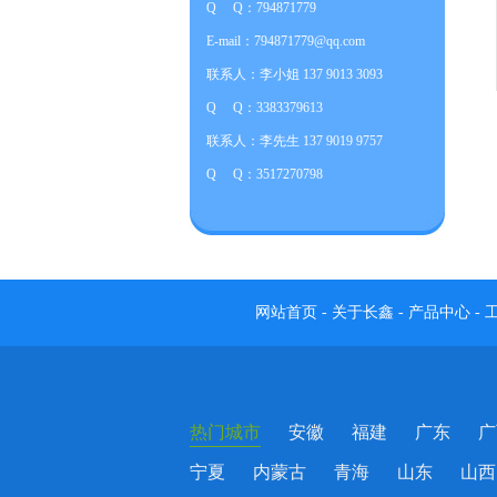
Q Q：794871779
E-mail：794871779@qq.com
联系人：李小姐 137 9013 3093
Q Q：3383379613
联系人：李先生 137 9019 9757
Q Q：3517270798
网站首页
-
关于长鑫
-
产品中心
-
热门城市
安徽
福建
广东
广
宁夏
内蒙古
青海
山东
山西