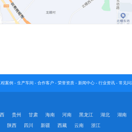
工程案例
-
生产车间
-
合作客户
-
荣誉资质
-
新闻中心
-
行业资讯
-
常见问
西
贵州
甘肃
海南
河南
黑龙江
湖北
湖南
陕西
四川
新疆
西藏
云南
浙江