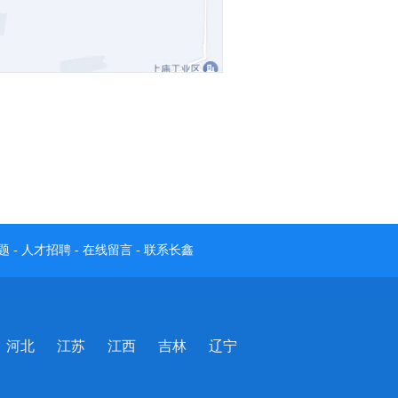
题
-
人才招聘
-
在线留言
-
联系长鑫
河北
江苏
江西
吉林
辽宁