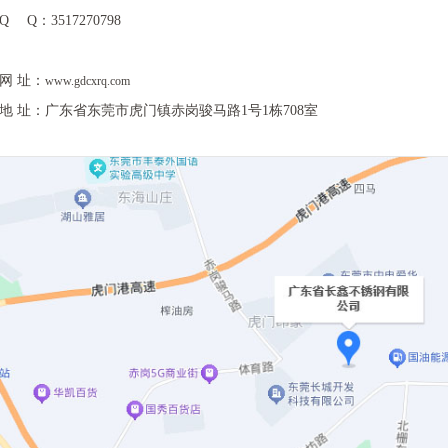
Q Q：3517270798
网 址：
www.gdcxrq.com
地 址：广东省东莞市虎门镇赤岗骏马路1号1栋708室