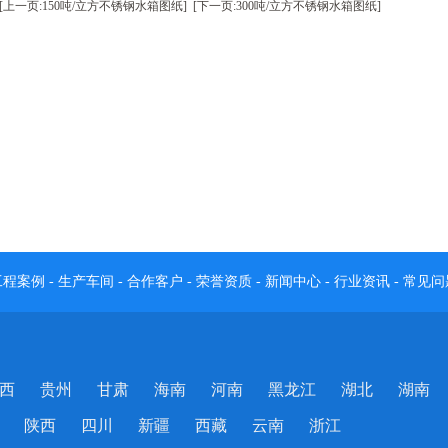
[上一页:150吨/立方不锈钢水箱图纸]
[下一页:300吨/立方不锈钢水箱图纸]
工程案例
-
生产车间
-
合作客户
-
荣誉资质
-
新闻中心
-
行业资讯
-
常见问
西
贵州
甘肃
海南
河南
黑龙江
湖北
湖南
陕西
四川
新疆
西藏
云南
浙江