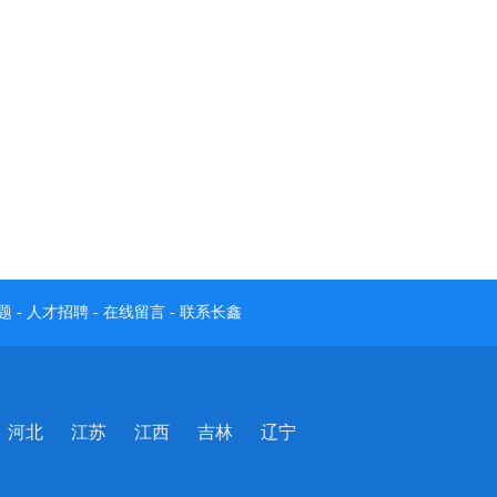
题
-
人才招聘
-
在线留言
-
联系长鑫
河北
江苏
江西
吉林
辽宁