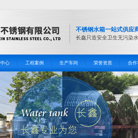
不锈钢水箱一站式供应
长鑫只造安全卫生无污染
品中心
工程案例
生产车间
荣誉资质
合作