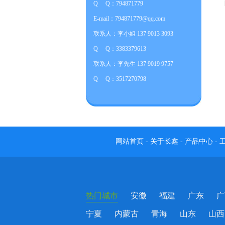
Q Q：794871779
E-mail：794871779@qq.com
联系人：李小姐 137 9013 3093
Q Q：3383379613
联系人：李先生 137 9019 9757
Q Q：3517270798
网站首页
-
关于长鑫
-
产品中心
-
热门城市
安徽
福建
广东
广
宁夏
内蒙古
青海
山东
山西