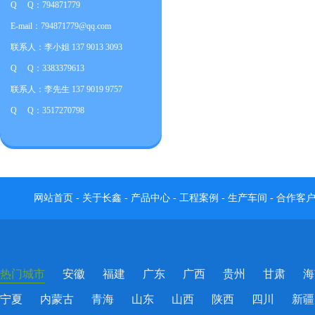
Q Q：794871779
E-mail：794871779@qq.com
联系人：李小姐 137 9013 3093
Q Q：3383379613
联系人：李先生 137 9019 9757
Q Q：3517270798
网站首页
-
关于长鑫
-
产品中心
-
工程案例
-
生产车间
-
合作客
热门城市
安徽
福建
广东
广西
贵州
甘肃
海
宁夏
内蒙古
青海
山东
山西
陕西
四川
新疆