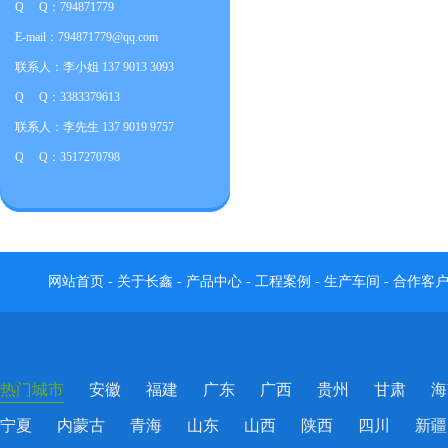
Q Q：794871779
E-mail：794871779@qq.com
联系人：李小姐 137 9013 3093
Q Q：3383379613
联系人：李先生 137 9019 9757
Q Q：3517270798
网站首页
-
关于长鑫
-
产品中心
-
工程案例
-
生产车间
-
合作客
热门城市
安徽
福建
广东
广西
贵州
甘肃
海
宁夏
内蒙古
青海
山东
山西
陕西
四川
新疆