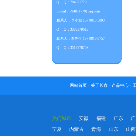
Q Q：794871779
E-mail：794871779@qq.com
联系人：李小姐 137 9013 3093
Q Q：3383379613
联系人：李先生 137 9019 9757
Q Q：3517270798
网站首页
-
关于长鑫
-
产品中心
-
热门城市
安徽
福建
广东
广
宁夏
内蒙古
青海
山东
山西