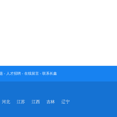
题
-
人才招聘
-
在线留言
-
联系长鑫
河北
江苏
江西
吉林
辽宁