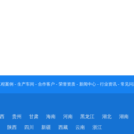
工程案例
-
生产车间
-
合作客户
-
荣誉资质
-
新闻中心
-
行业资讯
-
常见问
西
贵州
甘肃
海南
河南
黑龙江
湖北
湖南
陕西
四川
新疆
西藏
云南
浙江