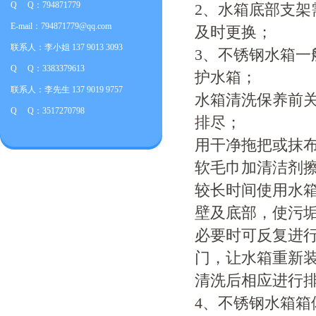
Q Q：794871779
2、水箱底部支
E-mail：794871779@qq.com
及时更换；
联系人：李小姐 137 9013 3093
3、不锈钢水箱
Q Q：3383379613
护水箱；
联系人：李先生 137 9019 9757
水箱清洗保养前关
Q Q：3517270798
排尽；
用干净拖把或抹
软毛巾加清洁剂
较长时间使用水
壁及底部，使污
必要时可反复进
门，让水箱重新
清洗后相应进行
4、不锈钢水箱