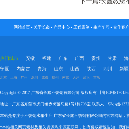
下一篇:
长鑫教您
网站首页
-
关于长鑫
-
产品中心
-
工程案例
-
生产车间
-
合作客
热门城市
安徽
福建
广东
广西
贵州
甘肃
海
宁夏
内蒙古
青海
山东
山西
陕西
四川
新疆
北京 上海 广州 深圳 成都 杭州 南京 天津 武汉 重庆
Copyright © 2017 广东省长鑫不锈钢有限公司 版权所有 【
粤ICP备17013
地址：广东省东莞市虎门镇赤岗骏马路1号1栋708室 联系人：李小姐/137283
本站是专注于不锈钢水箱生产-广东省长鑫不锈钢有限公司的官方网站，
*本站相关网页素材及相关资源均来源互联网，如有侵权请速告知，我们将会