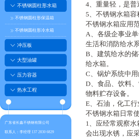
4、重量轻，是普
不锈钢圆柱形水箱
5、不锈钢水箱容
不锈钢圆柱形保温箱
不锈钢水箱应用
不锈钢圆柱形冷水箱
A、各级企事业
生活和消防给水
冲压板
B、建筑给水的
大型油罐
给水箱。
C、锅炉系统中
压力容器
D、食品、饮料
热水工程
物料贮存设备。
E、石油，化工
不锈钢水箱日常
1、应经常观察
广东省长鑫不锈钢有限公司
会出现水锈，应
联系人：李经理 137 2830 6829