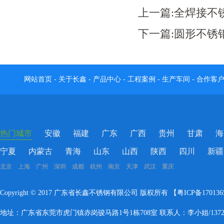
上一篇:
全焊接不
下一篇:
圆形不锈
网站首页
-
关于长鑫
-
产品中心
-
工程案例
-
生产车间
-
合作客
热门城市
安徽
福建
广东
广西
贵州
甘肃
海
宁夏
内蒙古
青海
山东
山西
陕西
四川
新疆
北京 上海 广州 深圳 成都 杭州 南京 天津 武汉 重庆
Copyright © 2017 广东省长鑫不锈钢有限公司 版权所有 【
粤ICP备17013
地址：广东省东莞市虎门镇赤岗骏马路1号1栋708室 联系人：李小姐/137283