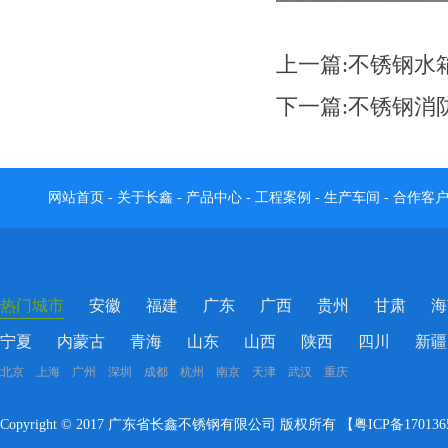
上一篇:
不锈钢水
下一篇:
不锈钢消
网站首页
-
关于长鑫
-
产品中心
-
工程案例
-
生产车间
-
合作客
热门城市
安徽
福建
广东
广西
贵州
甘肃
海
宁夏
内蒙古
青海
山东
山西
陕西
四川
新疆
北京 上海 广州 深圳 成都 杭州 南京 天津 武汉 重庆
Copyright © 2017 广东省长鑫不锈钢有限公司 版权所有 【
粤ICP备17013