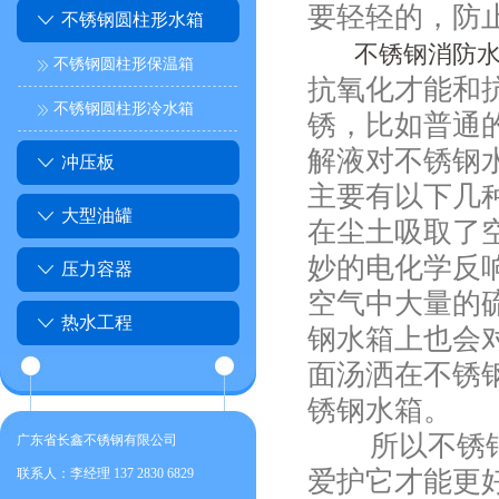
要轻轻的，防
不锈钢圆柱形水箱
不锈钢消防
不锈钢圆柱形保温箱
抗氧化才能和
不锈钢圆柱形冷水箱
锈，比如普通
解液对不锈钢
冲压板
主要有以下几
大型油罐
在尘土吸取了
妙的电化学反
压力容器
空气中大量的
热水工程
钢水箱上也会
面汤洒在不锈
锈钢水箱。
所以不锈
广东省长鑫不锈钢有限公司
联系人：李经理 137 2830 6829
爱护它才能更