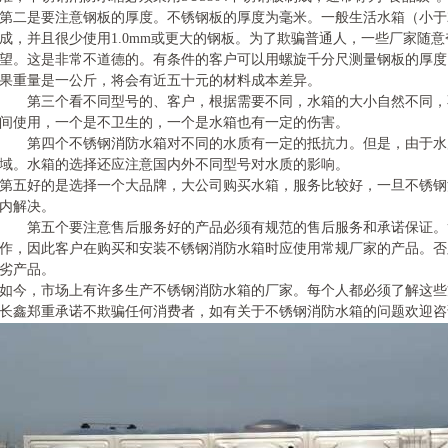
第二是要注意钢板的厚度。不锈钢板的厚度为毫米。一般生活水箱（小于
成，并且很少使用
1.0mm
或更大的钢板。为了欺骗普通人，一些
厂家
随意
望。这是非常不道德的。有条件的客户可以用螺旋千分尺测量钢板的厚度
果重量是一公斤，将会有近五十元的材料成本差异。
第三个看不同型号的、客户，根据需要不同，水箱的大小自然不同，
间使用，一个是不卫生的，一个是水箱也有一定的伤害。
第四个不锈钢消防水箱
对不同的水质有一定的抵抗力。但是，由于水
域。水箱的选择还应注意国内外不同型号对水质的影响。
第五好的是选择一个大品牌，大公司购买水箱，服务比较好，一旦不锈钢
内解决。
第五个要注意售后服务好的产品必须有规范的售后服务和承诺保证。
作，因此客户在购买和安装不锈钢消防水箱时应使用常规厂家
的产品。否
劣产品。
如今，市场上有许多生产不锈钢消防水箱的厂家。每个人都必须了解这些
长鑫郑重承诺不欺骗任何消费者，如有关于不锈钢消防水箱的问题欢迎咨