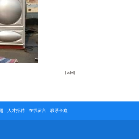
[返回]
题
-
人才招聘
-
在线留言
-
联系长鑫