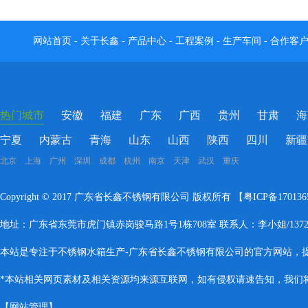
网站首页
-
关于长鑫
-
产品中心
-
工程案例
-
生产车间
-
合作客
热门城市
安徽
福建
广东
广西
贵州
甘肃
海
宁夏
内蒙古
青海
山东
山西
陕西
四川
新疆
北京 上海 广州 深圳 成都 杭州 南京 天津 武汉 重庆
Copyright © 2017 广东省长鑫不锈钢有限公司 版权所有 【
粤ICP备17013
地址：广东省东莞市虎门镇赤岗骏马路1号1栋708室 联系人：李小姐/137283
本站是专注于不锈钢水箱生产-广东省长鑫不锈钢有限公司的官方网站，
*本站相关网页素材及相关资源均来源互联网，如有侵权请速告知，我们将会
【
网站管理
】