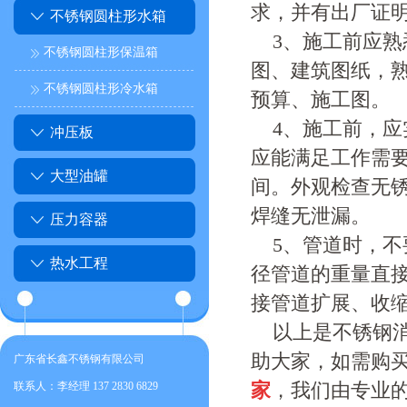
求，并有出厂证
不锈钢圆柱形水箱
3、施工前应
不锈钢圆柱形保温箱
图、建筑图纸，
不锈钢圆柱形冷水箱
预算、施工图。
4、施工前，
冲压板
应能满足工作需要
大型油罐
间。外观检查无锈
焊缝无泄漏。
压力容器
5、管道时，
热水工程
径管道的重量直
接管道扩展、收
以上是不锈钢
助大家，如需购
广东省长鑫不锈钢有限公司
家
，我们由专业
联系人：李经理 137 2830 6829