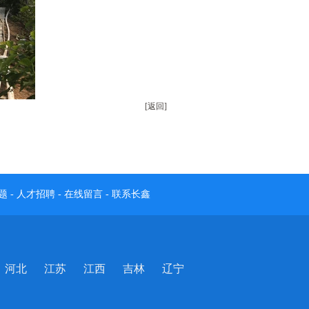
[返回]
题
-
人才招聘
-
在线留言
-
联系长鑫
河北
江苏
江西
吉林
辽宁