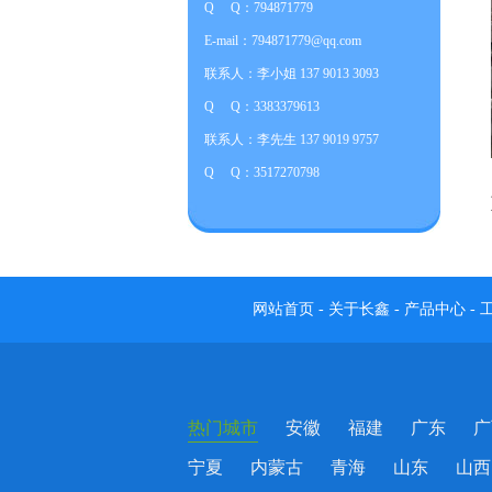
Q Q：794871779
E-mail：794871779@qq.com
联系人：李小姐 137 9013 3093
Q Q：3383379613
联系人：李先生 137 9019 9757
Q Q：3517270798
网站首页
-
关于长鑫
-
产品中心
-
热门城市
安徽
福建
广东
广
宁夏
内蒙古
青海
山东
山西