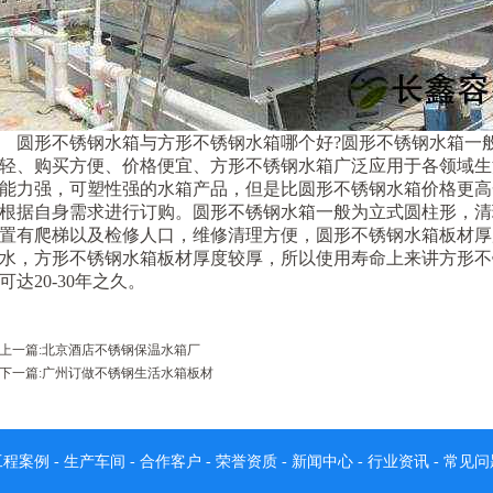
圆形不锈钢水箱与方形不锈钢水箱哪个好?圆形不锈钢水箱一
轻、购买方便、价格便宜、方形不锈钢水箱广泛应用于各领域生
能力强，可塑性强的水箱产品，但是比圆形不锈钢水箱价格更高
根据自身需求进行订购。圆形不锈钢水箱一般为立式圆柱形，清
置有爬梯以及检修人口，维修清理方便，圆形不锈钢水箱板材厚
水，方形不锈钢水箱板材厚度较厚，所以使用寿命上来讲方形不
可达20-30年之久。
上一篇:
北京酒店不锈钢保温水箱厂
下一篇:
广州订做不锈钢生活水箱板材
工程案例
-
生产车间
-
合作客户
-
荣誉资质
-
新闻中心
-
行业资讯
-
常见问