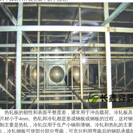
热轧板的韧性和表面平整度差，通常用于冲击载荷。冷轧板具
片材小于4mm。热轧和冷轧都是形成钢板或钢板的过程，这对
制主要是热轧，冷轧仅用于生产小钢和薄钢。冷轧和热轧的主要
1，冷轧钢板可使部分部分弯曲，可充分利用弯曲后的钢筋承载