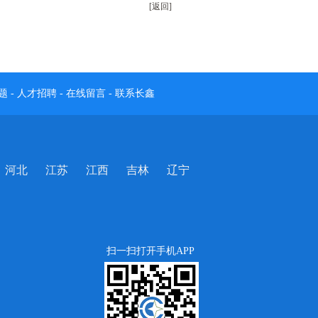
[返回]
题
-
人才招聘
-
在线留言
-
联系长鑫
河北
江苏
江西
吉林
辽宁
扫一扫打开手机APP