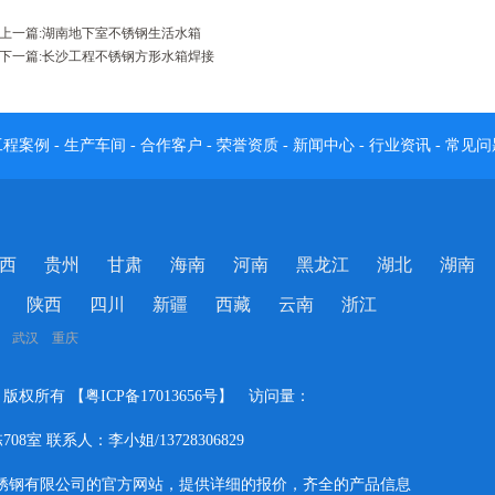
上一篇:
湖南地下室不锈钢生活水箱
下一篇:
长沙工程不锈钢方形水箱焊接
工程案例
-
生产车间
-
合作客户
-
荣誉资质
-
新闻中心
-
行业资讯
-
常见问
西
贵州
甘肃
海南
河南
黑龙江
湖北
湖南
陕西
四川
新疆
西藏
云南
浙江
 武汉 重庆
司 版权所有 【
粤ICP备17013656号
】 访问量：
 联系人：李小姐/13728306829
锈钢有限公司的官方网站，提供详细的报价，齐全的产品信息