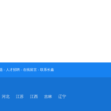
题
-
人才招聘
-
在线留言
-
联系长鑫
河北
江苏
江西
吉林
辽宁