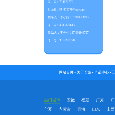
Q Q：794871779
E-mail：794871779@qq.com
联系人：李小姐 137 9013 3093
Q Q：3383379613
联系人：李先生 137 9019 9757
Q Q：3517270798
网站首页
-
关于长鑫
-
产品中心
-
热门城市
安徽
福建
广东
广
宁夏
内蒙古
青海
山东
山西