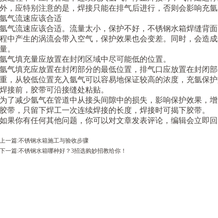
外，应特别注意的是，焊接只能在排气后进行，否则会影响充氩
氩气流速应该合适
氩气流速应该合适。流量太小，保护不好，不锈钢水箱焊缝背面
程中产生的涡流会带入空气，保护效果也会变差。同时，会造成
量。
氩气填充量应放置在封闭区域中尽可能低的位置。
氩气填充应放置在封闭部分的最低位置，排气口应放置在封闭部
重，从较低位置充入氩气可以容易地保证较高的浓度，充氩保护
焊接前，胶带可沿接缝处粘贴。
为了减少氩气在管道中从接头间隙中的损失，影响保护效果，增
胶带，只留下焊工一次连续焊接的长度，焊接时可揭下胶带。
如果你有任何其他问题，你可以对文章发表评论，编辑会立即回
上一篇:
不锈钢水箱施工与验收步骤
下一篇:
不锈钢水箱哪种好？3招选购妙招教给你！