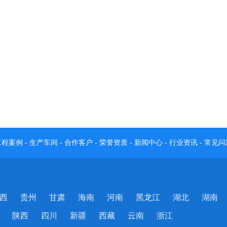
工程案例
-
生产车间
-
合作客户
-
荣誉资质
-
新闻中心
-
行业资讯
-
常见问
西
贵州
甘肃
海南
河南
黑龙江
湖北
湖南
陕西
四川
新疆
西藏
云南
浙江