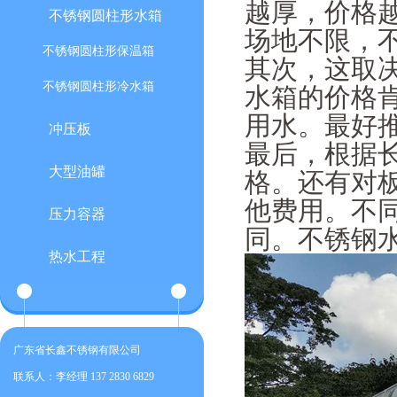
越厚，价格
不锈钢圆柱形水箱
场地不限，
不锈钢圆柱形保温箱
其次，这取决
不锈钢圆柱形冷水箱
水箱的价格肯
用水。最好推
冲压板
最后，根据
大型油罐
格。还有对
他费用。不
压力容器
同。不锈钢
热水工程
广东省长鑫不锈钢有限公司
联系人：李经理 137 2830 6829