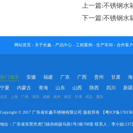
上一篇:
不锈钢水
下一篇:
不锈钢水
网站首页
-
关于长鑫
-
产品中心
-
工程案例
-
生产车间
-
合作客
热门城市
安徽
福建
广东
广西
贵州
甘肃
海
宁夏
内蒙古
青海
山东
山西
陕西
四川
新疆
北京 上海 广州 深圳 成都 杭州 南京 天津 武汉 重庆
Copyright © 2017 广东省长鑫不锈钢有限公司 版权所有 【
粤ICP备17013
地址：广东省东莞市虎门镇赤岗骏马路1号1栋708室 联系人：李小姐/137283