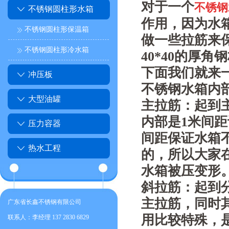
对于一个
不锈钢
不锈钢圆柱形水箱
作用，因为水
不锈钢圆柱形保温箱
做一些拉筋来
不锈钢圆柱形冷水箱
40*40的厚
下面我们就来
冲压板
不锈钢水箱内
大型油罐
主拉筋：起到
内部是1米间
压力容器
间距保证水箱
热水工程
的，所以大家
水箱被压变形
斜拉筋：起到
主拉筋，同时
广东省长鑫不锈钢有限公司
用比较特殊，
联系人：李经理 137 2830 6829