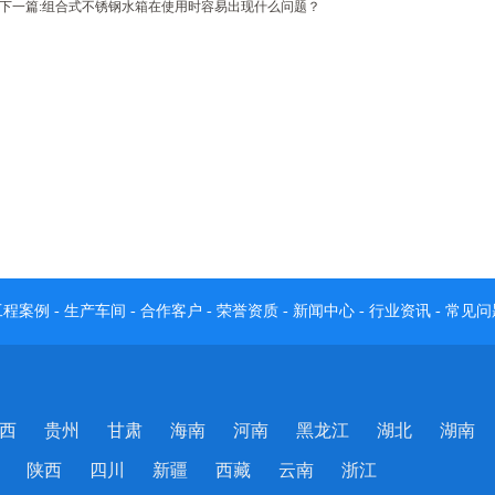
下一篇:
组合式不锈钢水箱在使用时容易出现什么问题？
工程案例
-
生产车间
-
合作客户
-
荣誉资质
-
新闻中心
-
行业资讯
-
常见问
西
贵州
甘肃
海南
河南
黑龙江
湖北
湖南
陕西
四川
新疆
西藏
云南
浙江