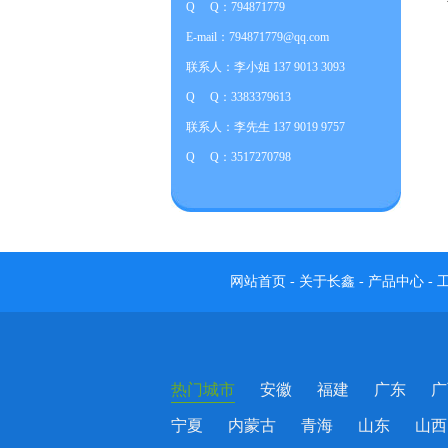
Q Q：794871779
E-mail：794871779@qq.com
联系人：李小姐 137 9013 3093
Q Q：3383379613
联系人：李先生 137 9019 9757
Q Q：3517270798
网站首页
-
关于长鑫
-
产品中心
-
热门城市
安徽
福建
广东
广
宁夏
内蒙古
青海
山东
山西