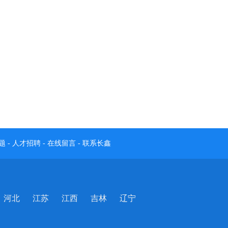
题
-
人才招聘
-
在线留言
-
联系长鑫
河北
江苏
江西
吉林
辽宁