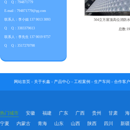
Q Q：794871779
E-mail：794871779@qq.com
联系人：李小姐 137 9013 3093
504立方屋顶高位消防
Q Q：3383379613
总数:1
联系人：李先生 137 9019 9757
Q Q：3517270798
网站首页
-
关于长鑫
-
产品中心
-
工程案例
-
生产车间
-
合作客
热门城市
安徽
福建
广东
广西
贵州
甘肃
海
宁夏
内蒙古
青海
山东
山西
陕西
四川
新疆