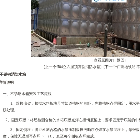
[查看原图片]
[返回]
[上一个:504立方屋顶高位消防水箱]
[下一个:广州地铁站 不
不锈钢消防水箱
详情说明
​一、不锈钢水箱安装工艺流程
1、焊接底架：根据水箱板块尺寸知道槽钢的间距，先将槽钢点焊固定，用水
锈处理。
2、固定底板：将经检测合格的水箱底板点焊在槽钢底架上，要求固定于底架的中
3、固定侧板：将经检测合格的水箱压制板按照顺序点焊在水箱底板上，每张
度，保障无误后再点焊下一张， 直至每个侧板点焊完成。