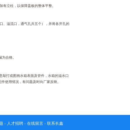
间加有立柱，以保障盖板的整体平整。
污口、溢流口，通气孔共五个），并将各开孔的
渗漏为合格。
意敲打或图画水箱表面及管件，水箱的溢水口
配件使用情况，有问题及时向厂家反映。
题
-
人才招聘
-
在线留言
-
联系长鑫