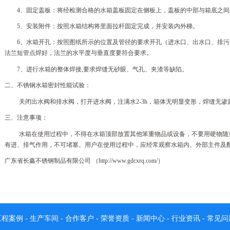
4、固定盖板：将经检测合格的水箱盖板固定在侧板上，盖板的中部与箱底之
5、安装附件：按照水箱结构将里面拉杆固定完成，并安装内外梯。
6、水箱开孔：按照图纸所示的位置及管径的要求开孔（进水口、出水口、排
法兰短管点焊好，法兰的水平度与垂直度要符合要求。
7、进行水箱的整体焊接,要求焊缝无砂眼、气孔、夹渣等缺陷。
二、不锈钢水箱密封性能试验：
关闭出水阀和排水阀，打开进水阀，注满水
2-3h，箱体无明显变形，焊缝无
三、
注意事项：
水箱在使用过程中，不得在水箱顶部放置其他笨重物品或设备，不要用硬物随
有进、排气作用，不可堵塞。用户在使用过程中，应经常观察水箱内、外部主件及
广东省长鑫不锈钢制品有限公司
（
http://www.gdcxrq.com/）
工程案例
-
生产车间
-
合作客户
-
荣誉资质
-
新闻中心
-
行业资讯
-
常见问