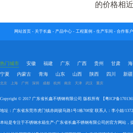
的价格相
网站首页
-
关于长鑫
-
产品中心
-
工程案例
-
生产车间
-
合作客
热门城市
安徽
福建
广东
广西
贵州
甘肃
海
宁夏
内蒙古
青海
山东
山西
陕西
四川
新疆
北京 上海 广州 深圳 成都 杭州 南京 天津 武汉 重庆
Copyright © 2017 广东省长鑫不锈钢有限公司 版权所有 【
粤ICP备17013
地址：广东省东莞市虎门镇赤岗骏马路1号1栋708室 联系人：李小姐/137283
本站是专注于不锈钢水箱生产-广东省长鑫不锈钢有限公司的官方网站，