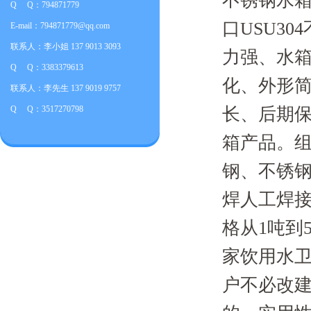
不锈钢水
Q Q：794871779
口USU3
E-mail：794871779@qq.com
联系人：李小姐 137 9013 3093
力强、水
Q Q：3383379613
化、外形
联系人：李先生 137 9019 9757
Q Q：3517270798
长、后期
箱产品。组
钢、不锈
焊人工焊
格从1吨到
家饮用水
户不必改