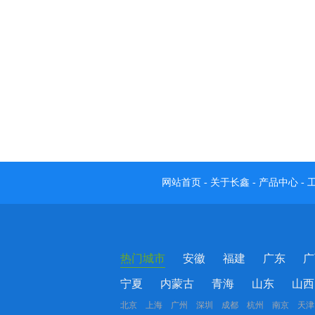
网站首页
-
关于长鑫
-
产品中心
-
热门城市
安徽
福建
广东
广
宁夏
内蒙古
青海
山东
山西
北京 上海 广州 深圳 成都 杭州 南京 天津