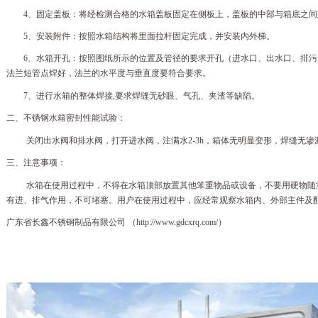
4、固定盖板：将经检测合格的水箱盖板固定在侧板上，盖板的中部与箱底之
5、安装附件：按照水箱结构将里面拉杆固定完成，并安装内外梯。
6、水箱开孔：按照图纸所示的位置及管径的要求开孔（进水口、出水口、排
法兰短管点焊好，法兰的水平度与垂直度要符合要求。
7、进行水箱的整体焊接,要求焊缝无砂眼、气孔、夹渣等缺陷。
二、不锈钢水箱密封性能试验：
关闭出水阀和排水阀，打开进水阀，注满水
2-3h，箱体无明显变形，焊缝无
三、
注意事项：
水箱在使用过程中，不得在水箱顶部放置其他笨重物品或设备，不要用硬物随
有进、排气作用，不可堵塞。用户在使用过程中，应经常观察水箱内、外部主件及
广东省长鑫不锈钢制品有限公司
（
http://www.gdcxrq.com/）