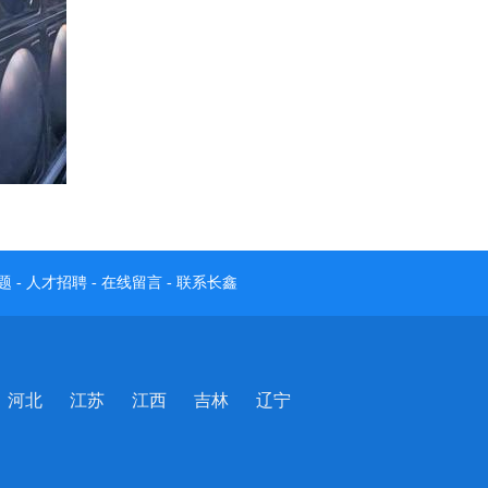
题
-
人才招聘
-
在线留言
-
联系长鑫
河北
江苏
江西
吉林
辽宁