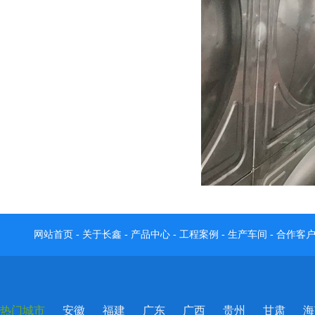
网站首页
-
关于长鑫
-
产品中心
-
工程案例
-
生产车间
-
合作客
热门城市
安徽
福建
广东
广西
贵州
甘肃
海